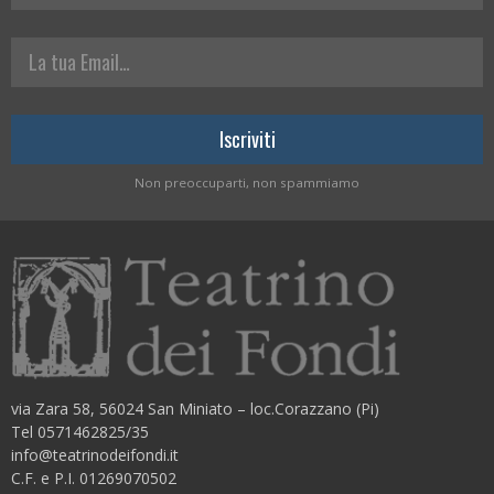
La tua Email
Non preoccuparti, non spammiamo
via Zara 58, 56024 San Miniato – loc.Corazzano (Pi)
Tel 0571462825/35
info@teatrinodeifondi.it
C.F. e P.I. 01269070502