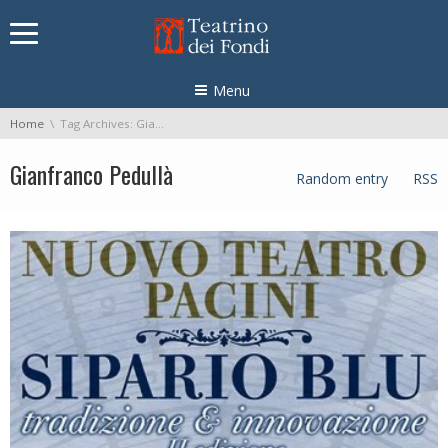
Skip navigation
Menu
You are here:
Home
Tag Archives: Gianfranco Pedullà
Gianfranco Pedullà
Random entry
RSS