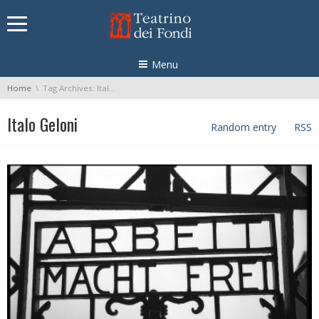
Skip navigation
Menu
You are here:
Home
Tag Archives: Italo Geloni
Italo Geloni
Random entry
RSS