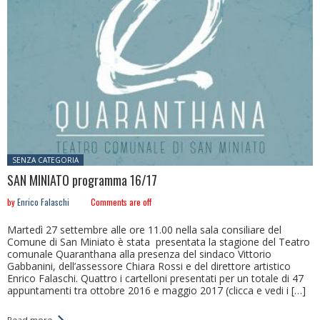
Posted in:
SENZA CATEGORIA
SAN MINIATO programma 16/17
by
Enrico Falaschi
Comments are off
Martedì 27 settembre alle ore 11.00 nella sala consiliare del
Comune di San Miniato è stata presentata la stagione del Teatro
comunale Quaranthana alla presenza del sindaco Vittorio
Gabbanini, dell’assessore Chiara Rossi e del direttore artistico
Enrico Falaschi. Quattro i cartelloni presentati per un totale di 47
appuntamenti tra ottobre 2016 e maggio 2017 (clicca e vedi i […]
Read more