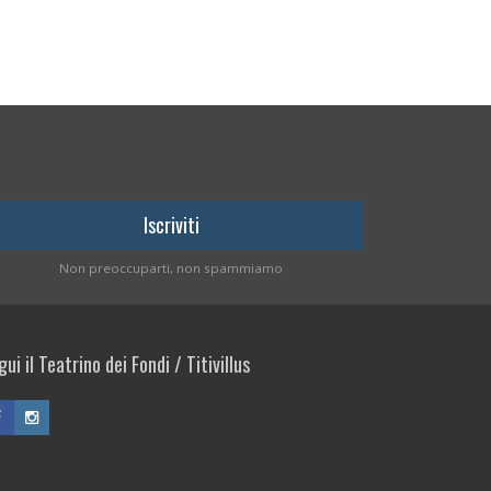
Non preoccuparti, non spammiamo
ui il Teatrino dei Fondi / Titivillus