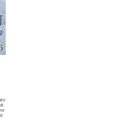
ato
di
one
ed