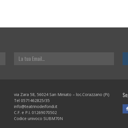
La tua Email
Seg
via Zara 58, 56024 San Miniato – loc.Corazzano (Pi)
Tel 0571462825/35
info@teatrinodeifondi.it
C.F. e P.I. 01269070502
Codice univoco SUBM70N