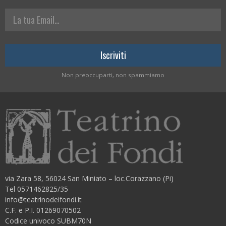
La tua Email
Non preoccuparti, non spammiamo
via Zara 58, 56024 San Miniato – loc.Corazzano (Pi)
Tel 0571462825/35
info@teatrinodeifondi.it
C.F. e P.I. 01269070502
Codice univoco SUBM70N