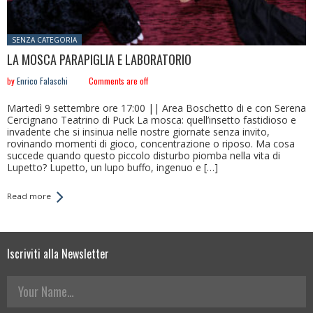
Posted in:
SENZA CATEGORIA
LA MOSCA PARAPIGLIA E LABORATORIO
by
Enrico Falaschi
Comments are off
Martedì 9 settembre ore 17:00 || Area Boschetto di e con Serena
Cercignano Teatrino di Puck La mosca: quell’insetto fastidioso e
invadente che si insinua nelle nostre giornate senza invito,
rovinando momenti di gioco, concentrazione o riposo. Ma cosa
succede quando questo piccolo disturbo piomba nella vita di
Lupetto? Lupetto, un lupo buffo, ingenuo e […]
Read more
Iscriviti alla Newsletter
Your Name