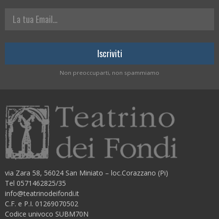
La tua Email
Non preoccuparti, non spammiamo
via Zara 58, 56024 San Miniato – loc.Corazzano (Pi)
Tel 0571462825/35
info@teatrinodeifondi.it
C.F. e P.I. 01269070502
Codice univoco SUBM70N