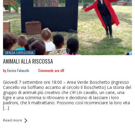
Posted in:
SENZA CATEGORIA
ANIMALI ALLA RISCOSSA
by
Enrico Falaschi
Comments are off
Giovedì 7 settembre ore 18:00 – Area Verde Boschetto (ingresso
Cancello via Soffiano accanto al circolo il Boschetto) La storia del
gruppo di animali più creativo che c’è! Un cavallo, un cane, una
tigre e una scimmia si ritrovano e decidono di lasciare i loro
padroni, che li maltrattano. Possono così ricominciare la loro vita
[…]
Read more