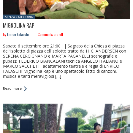
Posted in:
SENZA CATEGORIA
MIGNOLINA RAP
by
Enrico Falaschi
Comments are off
Sabato 6 settembre ore 21:00 || Sagrato della Chiesa di piazza
dell’Isolotto di piazza dell’Isolotto tratto da H. C. ANDERSEN con
SERENA CERCIGNANO e MARTA PAGANELLI scenografie e
pupazzi FEDERICO BIANCALANI tecnica ANGELO ITALIANO e
MARCO SACCHETTI adattamento teatrale e regia di ENRICO
FALASCHI Mignolina Rap è uno spettacolo fatto di canzoni,
musica e tanti meravigliosi […]
Read more