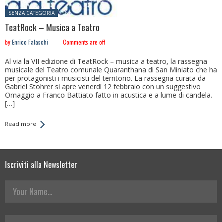
Posted in:
SENZA CATEGORIA
TeatRock – Musica a Teatro
by
Enrico Falaschi
Comments are off
Al via la VII edizione di TeatRock – musica a teatro, la rassegna
musicale del Teatro comunale Quaranthana di San Miniato che ha
per protagonisti i musicisti del territorio. La rassegna curata da
Gabriel Stohrer si apre venerdì 12 febbraio con un suggestivo
Omaggio a Franco Battiato fatto in acustica e a lume di candela.
[…]
Read more
Iscriviti alla Newsletter
Your Name
La tua Email