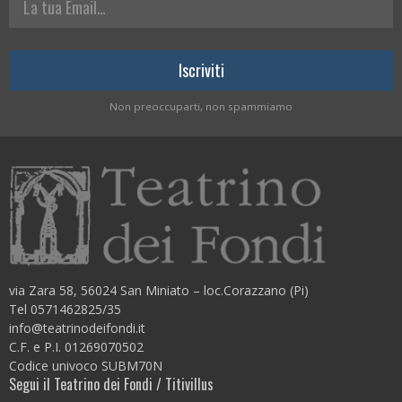
Non preoccuparti, non spammiamo
via Zara 58, 56024 San Miniato – loc.Corazzano (Pi)
Tel 0571462825/35
info@teatrinodeifondi.it
C.F. e P.I. 01269070502
Codice univoco SUBM70N
Segui il Teatrino dei Fondi / Titivillus