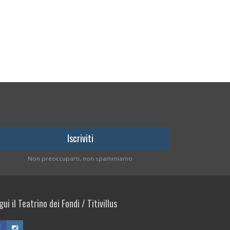
Non preoccuparti, non spammiamo
ui il Teatrino dei Fondi / Titivillus