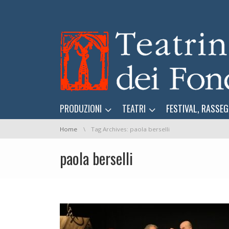
Skip navigation
Skip navigation
PRODUZIONI
TEATRI
FESTIVAL, RASSEG
You are here:
Home
Tag Archives: paola berselli
paola berselli