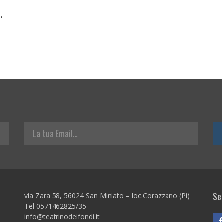
,
La tua Email
Seg
via Zara 58, 56024 San Miniato – loc.Corazzano (Pi)
Tel 0571462825/35
info@teatrinodeifondi.it