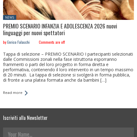
Posted
NEWS
in:
PREMIO SCENARIO INFANZIA E ADOLESCENZA 2026 nuovi
linguaggi per nuovi spettatori
by
Enrico Falaschi
Comments are off
Tappa di selezione – PREMIO SCENARIO I partecipanti selezionati
dalle Commissioni zonali nella fase istruttoria esporranno
frammenti o parti del loro progetto in forma diretta e
performativa, contenendo il loro intervento in un tempo massimo
di 20 minuti. La tappa di selezione si svolgerà in forma pubblica,
di fronte a una platea formata anche da bambini […]
Read more
Iscriviti alla Newsletter
Your Name