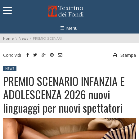
Skip navigation
Menu
You are here:
Home
News
PREMIO SCENARIO INFANZIA E ADOLESCENZA 2026 nuovi linguaggi per nuovi spettatori
Condividi
Stampa
Posted in:
NEWS
PREMIO SCENARIO INFANZIA E
ADOLESCENZA 2026 nuovi
linguaggi per nuovi spettatori