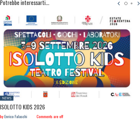
Potrebbe interessarti...
Posted
NEWS
in:
ISOLOTTO KIDS 2026
by
Enrico Falaschi
Comments are off