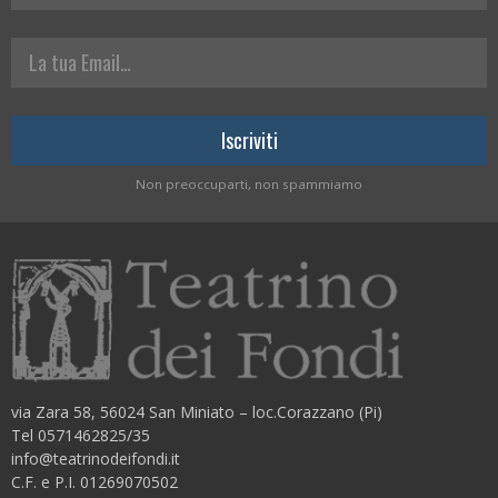
La tua Email
Non preoccuparti, non spammiamo
via Zara 58, 56024 San Miniato – loc.Corazzano (Pi)
Tel 0571462825/35
info@teatrinodeifondi.it
C.F. e P.I. 01269070502