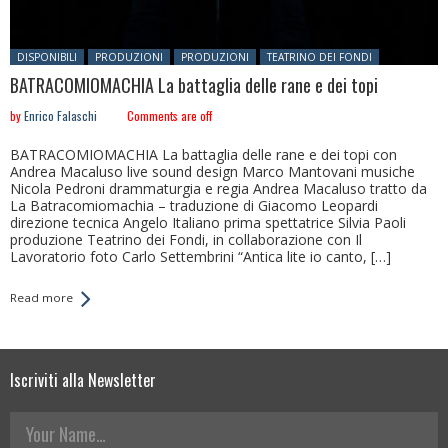
Posted in:
DISPONIBILI
PRODUZIONI
PRODUZIONI
TEATRINO DEI FONDI
BATRACOMIOMACHIA La battaglia delle rane e dei topi
by
Enrico Falaschi
Comments are off
BATRACOMIOMACHIA La battaglia delle rane e dei topi con
Andrea Macaluso live sound design Marco Mantovani musiche
Nicola Pedroni drammaturgia e regia Andrea Macaluso tratto da
La Batracomiomachia – traduzione di Giacomo Leopardi
direzione tecnica Angelo Italiano prima spettatrice Silvia Paoli
produzione Teatrino dei Fondi, in collaborazione con Il
Lavoratorio foto Carlo Settembrini “Antica lite io canto, […]
Read more
Iscriviti alla Newsletter
Your Name