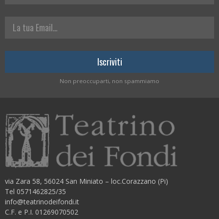
La tua Email
Non preoccuparti, non spammiamo
via Zara 58, 56024 San Miniato – loc.Corazzano (Pi)
Tel 0571462825/35
info@teatrinodeifondi.it
C.F. e P.I. 01269070502