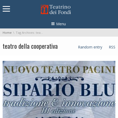
Skip navigation
Menu
You are here:
Home
Tag Archives: teatro della cooperativa
teatro della cooperativa
Random entry
RSS