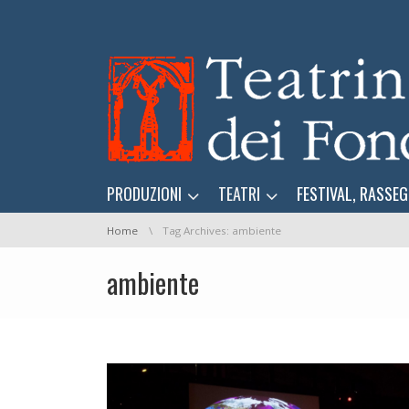
Skip navigation
Skip navigation
PRODUZIONI
TEATRI
FESTIVAL, RASSEG
You are here:
Home
Tag Archives: ambiente
ambiente