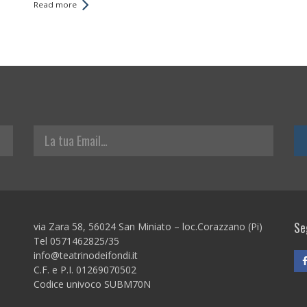
Read more
La tua Email
Seg
via Zara 58, 56024 San Miniato – loc.Corazzano (Pi)
Tel 0571462825/35
info@teatrinodeifondi.it
C.F. e P.I. 01269070502
Codice univoco SUBM70N