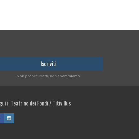
Non preoccuparti, non spammiamo
ui il Teatrino dei Fondi / Titivillus