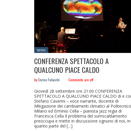
Posted
NEWS
in:
CONFERENZA SPETTACOLO A
QUALCUNO PIACE CALDO
by
Enrico Falaschi
Comments are off
Giovedì 28 settembre ore 21:00 CONFERENZA
SPETTACOLO A QUALCUNO PIACE CALDO di e co
Stefano Caserini – voce narrante, docente di
Mitigazione dei cambiamenti climatici al Politecnico
Milano ed Erminio Cella – pianista jazz regia di
Francesca Cella Il problema del surriscaldamento
preoccupa e mette in discussione ognuno di noi, in
quanto parte del […]