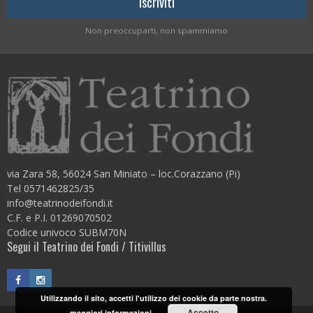
Non preoccuparti, non spammiamo
via Zara 58, 56024 San Miniato – loc.Corazzano (Pi)
Tel 0571462825/35
info@teatrinodeifondi.it
C.F. e P.I. 01269070502
Codice univoco SUBM70N
Segui il Teatrino dei Fondi / Titivillus
Utilizzando il sito, accetti l'utilizzo dei cookie da parte nostra.
Accetto
maggiori informazioni