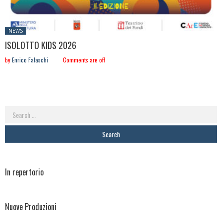
Posted
NEWS
in:
ISOLOTTO KIDS 2026
by
Enrico Falaschi
Comments are off
Search
for:
In repertorio
Nuove Produzioni