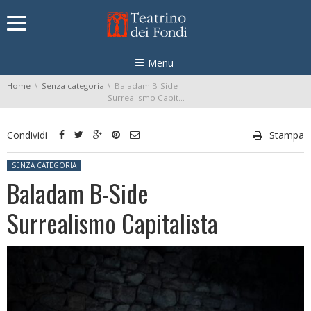
Skip navigation
Menu
You are here:
Home
Senza categoria
Baladam B-Side
Surrealismo Capitalista
Condividi
Stampa
Posted in:
SENZA CATEGORIA
Baladam B-Side
Surrealismo Capitalista