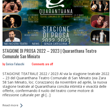
Posted in:
NEI NOSTRI TEATRI
NEWS
SENZA CATEGORIA
STAGIONE DI PROSA 2022 – 2023 | Quaranthana Teatro
Comunale San Miniato
by
Enrico Falaschi
Comments are off
STAGIONE TEATRALE 2022 / 2023 Al via la stagione teatrale 2022
– 23 del Quaranthana Teatro Comunale di San Miniato (via Zara
58 San Miniato, loc. Corazzano) da novembre ad aprile, la nuova
stagione teatrale al Quaranthana concilia intimità e vivacità delle
offerte, confermando il ruolo del teatro come motore di
riflessione culturale per gli […]
Read more