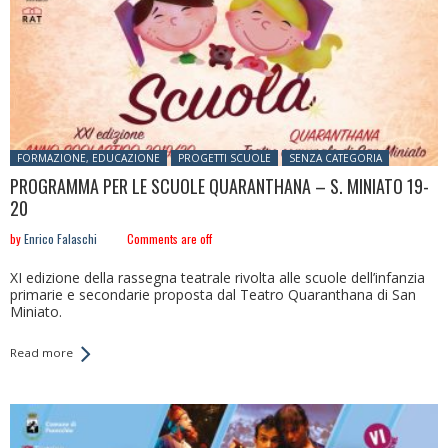
Posted in:
FORMAZIONE, EDUCAZIONE
PROGETTI SCUOLE
SENZA CATEGORIA
PROGRAMMA PER LE SCUOLE QUARANTHANA – S. MINIATO 19-
20
by
Enrico Falaschi
Comments are off
XI edizione della rassegna teatrale rivolta alle scuole dell’infanzia
primarie e secondarie proposta dal Teatro Quaranthana di San
Miniato.
Read more