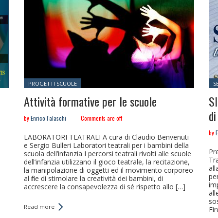
Posted in:
Po
PROGETTI SCUOLE
S
Attività formative per le scuole
SI
di
by
Enrico Falaschi
Comments are off
by
E
LABORATORI TEATRALI A cura di Claudio Benvenuti
e Sergio Bulleri Laboratori teatrali per i bambini della
Pr
scuola dell’infanzia I percorsi teatrali rivolti alle scuole
Tr
dell’infanzia utilizzano il gioco teatrale, la recitazione,
all
la manipolazione di oggetti ed il movimento corporeo
pe
al fine di stimolare la creatività dei bambini, di
imp
accrescere la consapevolezza di sé rispetto allo […]
all
so
Read more
Fir