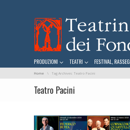
Skip navigation
Skip navigation
PRODUZIONI
TEATRI
FESTIVAL, RASSEG
You are here:
Home
Tag Archives: Teatro Pacini
Teatro Pacini