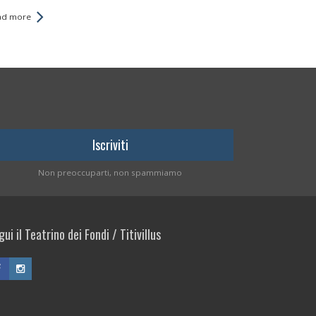
ad more
Non preoccuparti, non spammiamo
ui il Teatrino dei Fondi / Titivillus