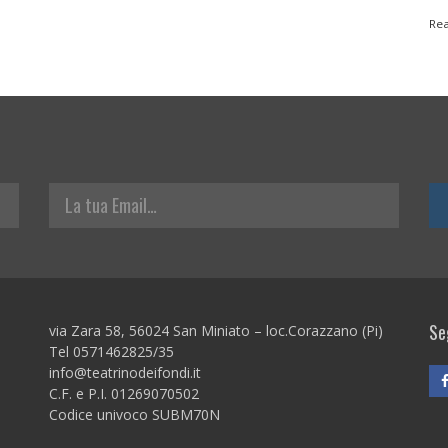
Re
La tua Email
Seg
via Zara 58, 56024 San Miniato – loc.Corazzano (Pi)
Tel 0571462825/35
info@teatrinodeifondi.it
C.F. e P.I. 01269070502
Codice univoco SUBM70N