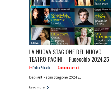
Posted
NEWS
in:
LA NUOVA STAGIONE DEL NUOVO
TEATRO PACINI – Fucecchio 2024.25
by
Enrico Falaschi
Comments are off
Depliant Pacini Stagione 2024.25
Read more