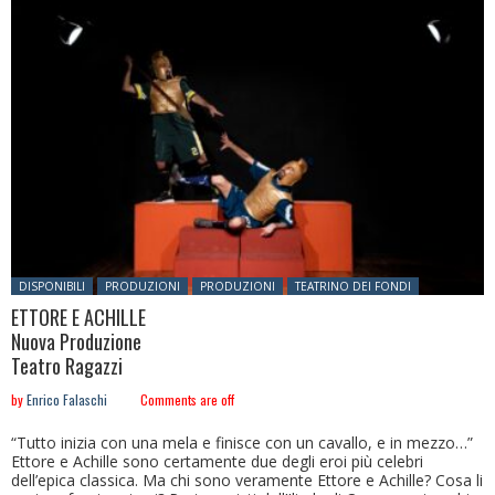
Posted in:
DISPONIBILI
PRODUZIONI
PRODUZIONI
TEATRINO DEI FONDI
ETTORE E ACHILLE
Nuova Produzione
Teatro Ragazzi
by
Enrico Falaschi
Comments are off
“Tutto inizia con una mela e finisce con un cavallo, e in mezzo…”
Ettore e Achille sono certamente due degli eroi più celebri
dell’epica classica. Ma chi sono veramente Ettore e Achille? Cosa li