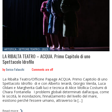
Posted in:
ARTISTICA - SETTORE TEATRO - 2023
LA RIBALTA TEATRO – ACQUA. Primo Capitolo di uno
Spettacolo Idrofilo
by
Enrico Falaschi
Comments are off
La Ribalta Teatro/Officine Papage ACQUA. Primo Capitolo di uno
Spettacolo Idrofilo di e con Alberto Ierardi, Giorgio Vierda, Luca
Oldani e Margherita Galli luci e tecnica di Alice Mollica Costumi di
Chiara Fontanella I problemi globali determinati dall’acqua, come
le siccità, le inondazioni, l’innalzamento del livello del mare,
esistono perché l’essere umano, attraverso la […]
Read more