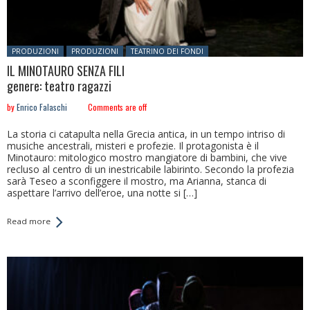
Posted in:
PRODUZIONI
PRODUZIONI
TEATRINO DEI FONDI
IL MINOTAURO SENZA FILI
genere: teatro ragazzi
by
Enrico Falaschi
Comments are off
La storia ci catapulta nella Grecia antica, in un tempo intriso di
musiche ancestrali, misteri e profezie. Il protagonista è il
Minotauro: mitologico mostro mangiatore di bambini, che vive
recluso al centro di un inestricabile labirinto. Secondo la profezia
sarà Teseo a sconfiggere il mostro, ma Arianna, stanca di
aspettare l’arrivo dell’eroe, una notte si […]
Read more