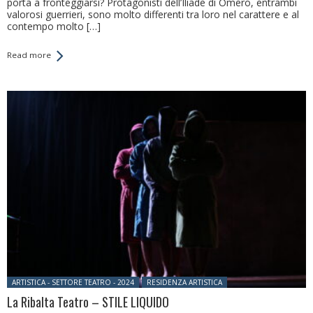
porta a fronteggiarsi? Protagonisti dell’Iliade di Omero, entrambi
valorosi guerrieri, sono molto differenti tra loro nel carattere e al
contempo molto […]
Read more
Posted in:
ARTISTICA - SETTORE TEATRO - 2024
RESIDENZA ARTISTICA
La Ribalta Teatro – STILE LIQUIDO