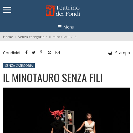
Skip navigation
Menu
You are here:
Home
Senza categoria
IL MINOTAURO SENZA FILI
Condividi
Stampa
Posted in:
SENZA CATEGORIA
IL MINOTAURO SENZA FILI