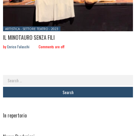
Posted in:
ARTISTICA - SETTORE TEATRO - 2023
IL MINOTAURO SENZA FILI
by
Enrico Falaschi
Comments are off
Search
for:
In repertorio