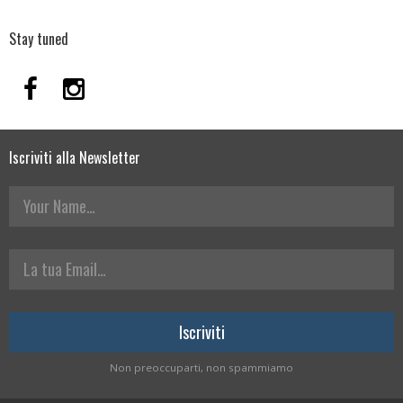
Stay tuned
Iscriviti alla Newsletter
Your Name
La tua Email
Non preoccuparti, non spammiamo