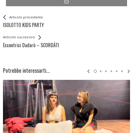
Leggi
Back
Articolo precedente
All
ISOLOTTO KIDS PARTY
Entries
Articolo successivo
Eccentrici Dadarò – SCORDÀTI
Potrebbe interessarti...