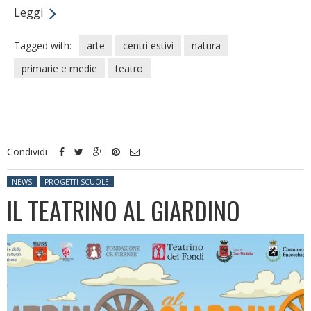
Leggi
Tagged with:
arte
centri estivi
natura
primarie e medie
teatro
Condividi
Posted in:
NEWS
PROGETTI SCUOLE
IL TEATRINO AL GIARDINO