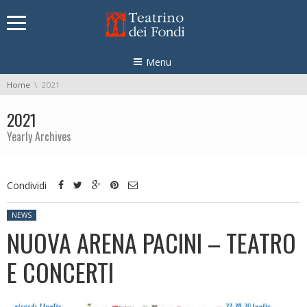
Skip navigation
Menu
You are here:
Home
2021
2021
Yearly Archives
Condividi
Posted in:
NEWS
NUOVA ARENA PACINI – TEATRO
E CONCERTI