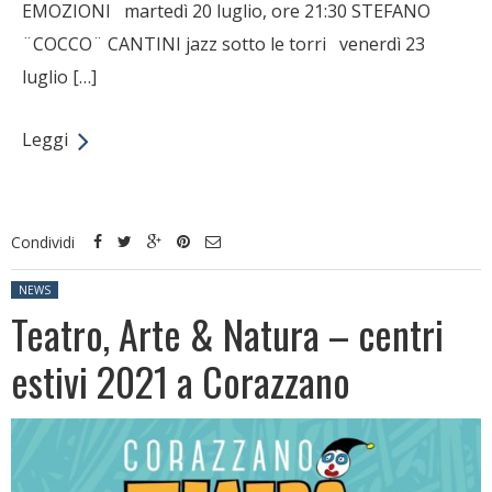
EMOZIONI martedì 20 luglio, ore 21:30 STEFANO
¨COCCO¨ CANTINI jazz sotto le torri venerdì 23
luglio […]
Leggi
Condividi
Posted in:
NEWS
Teatro, Arte & Natura – centri
estivi 2021 a Corazzano