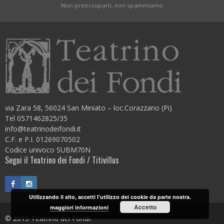
Non preoccuparti, non spammiamo
via Zara 58, 56024 San Miniato – loc.Corazzano (Pi)
Tel 0571462825/35
info@teatrinodeifondi.it
C.F. e P.I. 01269070502
Codice univoco SUBM70N
Segui il Teatrino dei Fondi / Titivillus
Utilizzando il sito, accetti l'utilizzo dei cookie da parte nostra.
Accetto
maggiori informazioni
© 2015 Teatrino dei Fondi.