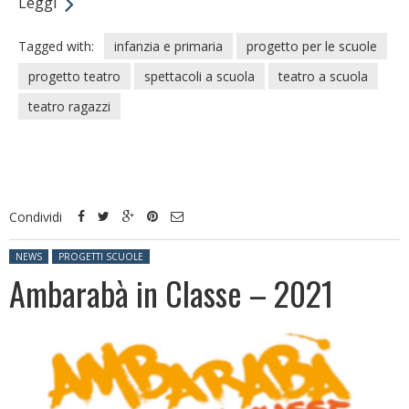
Leggi
Tagged with:
infanzia e primaria
progetto per le scuole
progetto teatro
spettacoli a scuola
teatro a scuola
teatro ragazzi
Condividi
Posted in:
NEWS
PROGETTI SCUOLE
Ambarabà in Classe – 2021