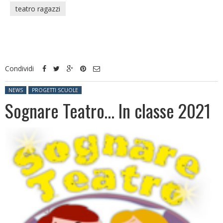
teatro ragazzi
Condividi
Posted in:
NEWS
PROGETTI SCUOLE
Sognare Teatro… In classe 2021