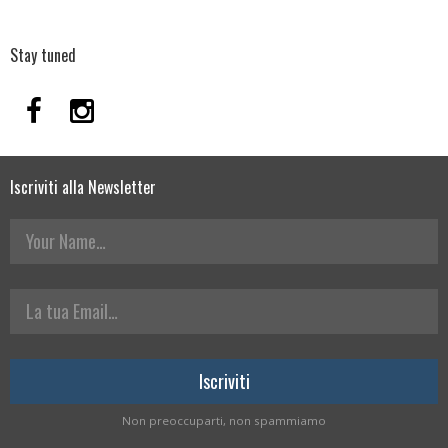
Stay tuned
Iscriviti alla Newsletter
Your Name
La tua Email
Non preoccuparti, non spammiamo