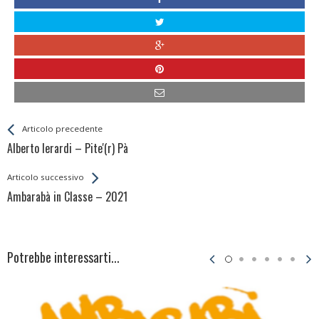
Leggi
Back
Articolo precedente
All
Alberto Ierardi – Pite'(r) Pà
Entries
Articolo successivo
Ambarabà in Classe – 2021
Potrebbe interessarti...