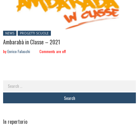
Posted in:
NEWS
PROGETTI SCUOLE
Ambarabà in Classe – 2021
by
Enrico Falaschi
Comments are off
Search
for:
In repertorio