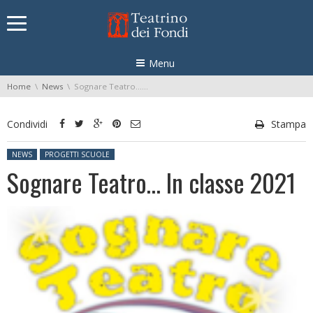
Skip navigation
Menu
You are here:
Home
News
Sognare Teatro… In classe 2021
Condividi
Stampa
Posted in:
NEWS
PROGETTI SCUOLE
Sognare Teatro… In classe 2021