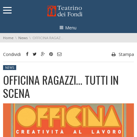
Skip navigation
Menu
You are here:
Home
News
OFFICINA RAGAZZI… TUTTI IN SCENA
Condividi
Stampa
Posted in:
NEWS
OFFICINA RAGAZZI… TUTTI IN
SCENA