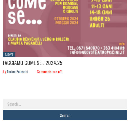
Posted
NEWS
in:
FACCIAMO COME SE… 2024.25
by
Enrico Falaschi
Comments are off
Search
for: