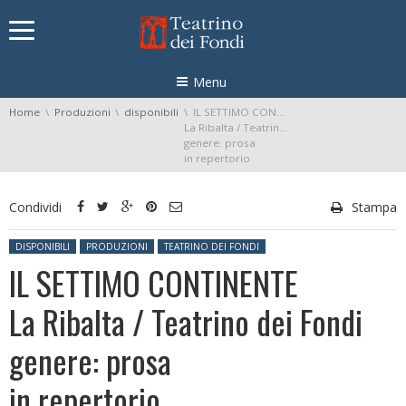
Skip navigation
Menu
You are here:
Home
Produzioni
disponibili
IL SETTIMO CONTINENTE
La Ribalta / Teatrino dei Fondi
genere: prosa
in repertorio
Condividi
Stampa
Posted in:
DISPONIBILI
PRODUZIONI
TEATRINO DEI FONDI
IL SETTIMO CONTINENTE
La Ribalta / Teatrino dei Fondi
genere: prosa
in repertorio