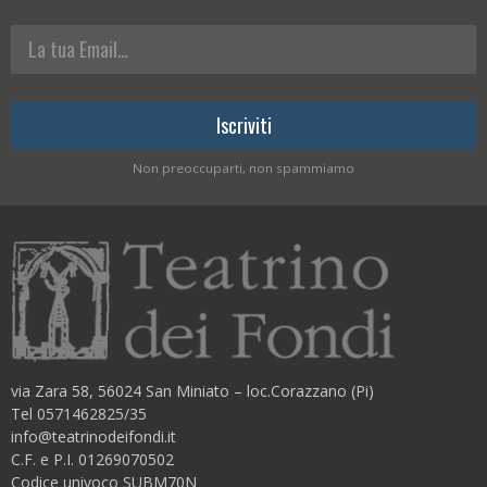
La tua Email
Non preoccuparti, non spammiamo
via Zara 58, 56024 San Miniato – loc.Corazzano (Pi)
Tel 0571462825/35
info@teatrinodeifondi.it
C.F. e P.I. 01269070502
Codice univoco SUBM70N