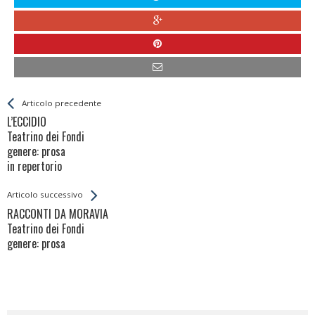
Leggi
Back
Articolo precedente
All
L’ECCIDIO
Entries
Teatrino dei Fondi
genere: prosa
in repertorio
Articolo successivo
RACCONTI DA MORAVIA
Teatrino dei Fondi
genere: prosa