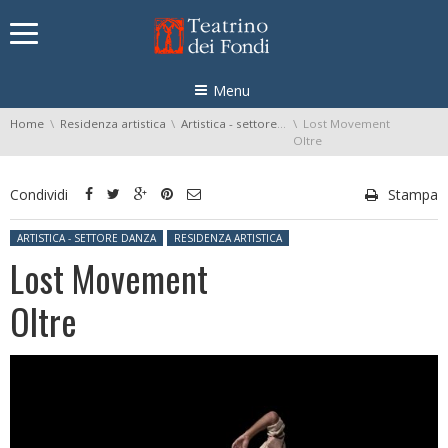
Skip navigation
Menu
You are here:
Home
Residenza artistica
Artistica - settore danza
Lost Movement
Oltre
Condividi
Stampa
Posted in:
ARTISTICA - SETTORE DANZA
RESIDENZA ARTISTICA
Lost Movement
Oltre