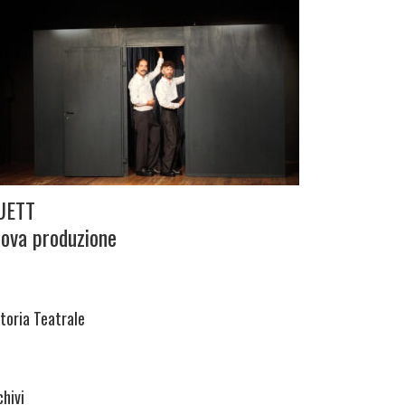
UETT
ova produzione
itoria Teatrale
chivi