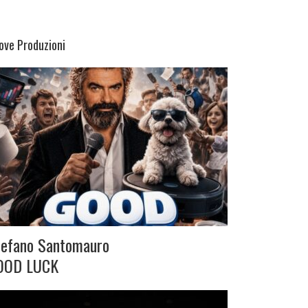
ove Produzioni
tefano Santomauro
OOD LUCK