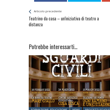
Leggi
Back
Articolo precedente
All
Teatrino da casa – un’iniziativa di teatro a
Entries
distanza
Potrebbe interessarti...
Posted in:
FORMAZIONE, EDUCAZIONE
NEWS
PROGETTI SCUOLE