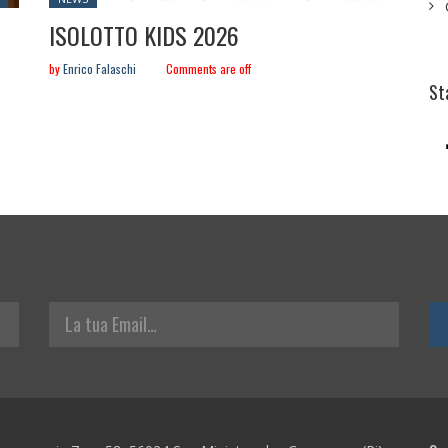
in:
ISOLOTTO KIDS 2026
by
Enrico Falaschi
Comments are off
St
La tua Email