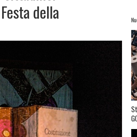
 Festa della
Nu
S
G