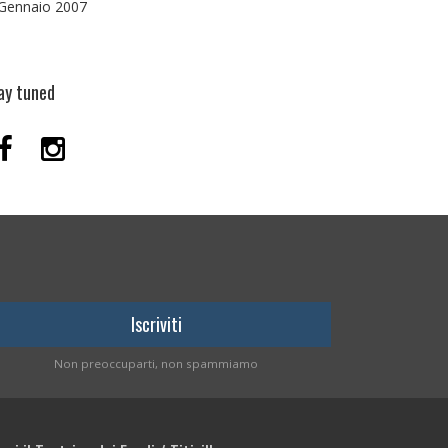
Gennaio 2007
ay tuned
Non preoccuparti, non spammiamo