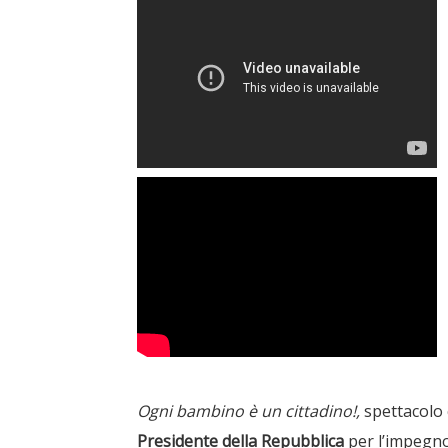
Ogni bambino è un cittadino!,
spettacolo 
Presidente della Repubblica
per l’impegno 