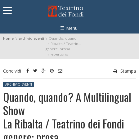
Skip navigation
Menu
You are here:
Home
archivio eventi
Quando, quando? A Multilingual Show
La Ribalta / Teatrino dei Fondi
genere: prosa
in repertorio
Condividi
Stampa
Posted in:
ARCHIVIO EVENTI
Quando, quando? A Multilingual
Show
La Ribalta / Teatrino dei Fondi
genere: prosa