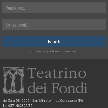
Your Name
La tua Email
Non preoccuparti, non spammiamo
via Zara 58, 56024 San Miniato – loc.Corazzano (Pi)
Tel 0571462825/35