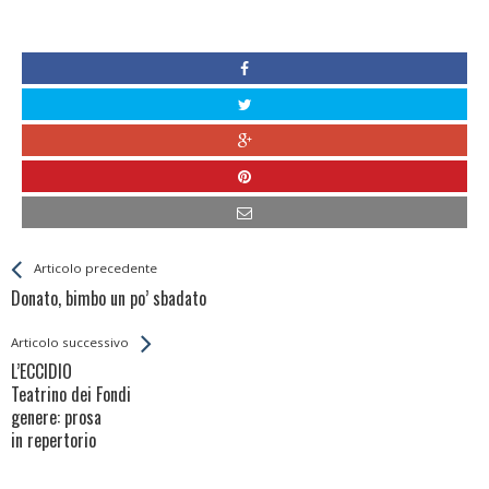
Leggi
Back
Articolo precedente
All
Donato, bimbo un po’ sbadato
Entries
Articolo successivo
L’ECCIDIO
Teatrino dei Fondi
genere: prosa
in repertorio