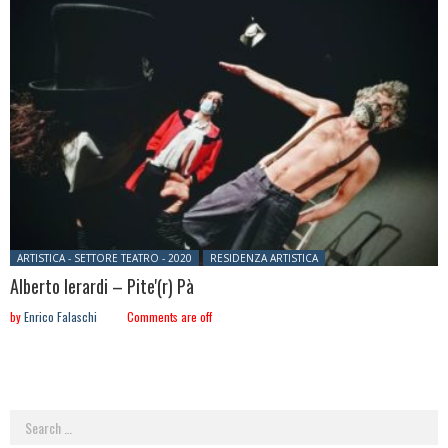
Posted in:
ARTISTICA - SETTORE TEATRO - 2020
RESIDENZA ARTISTICA
Alberto Ierardi – Pite'(r) Pà
by
Enrico Falaschi
Comments are off
Search
for: