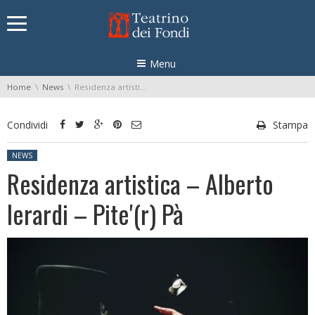
Skip navigation
Menu
You are here:
Home
News
Residenza artistica – Alberto Ierardi – Pite'(r) Pà
Condividi
Stampa
Posted in:
NEWS
Residenza artistica – Alberto
Ierardi – Pite'(r) Pà