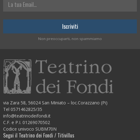
La tua Email
Non preoccuparti, non spammiamo
via Zara 58, 56024 San Miniato – loc.Corazzano (Pi)
Tel 0571462825/35
info@teatrinodeifondi.it
C.F. e P.I. 01269070502
Codice univoco SUBM70N
Segui il Teatrino dei Fondi / Titivillus