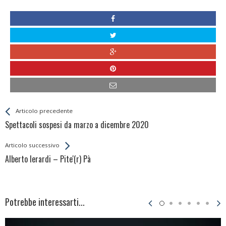
Leggi
Back
Articolo precedente
All
Spettacoli sospesi da marzo a dicembre 2020
Entries
Articolo successivo
Alberto Ierardi – Pite'(r) Pà
Potrebbe interessarti...