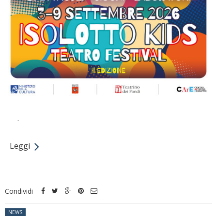
.
Leggi
Condividi
Posted in:
NEWS