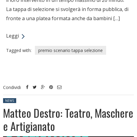
il loro intervento in un tempo massimo di 20 minuti.
La tappa di selezione si svolgerà in forma pubblica, di
fronte a una platea formata anche da bambini […]
Leggi
Tagged with:
premio scenario tappa selezione
Condividi
Posted in:
NEWS
Matteo Destro: Teatro, Maschere
e Artigianato