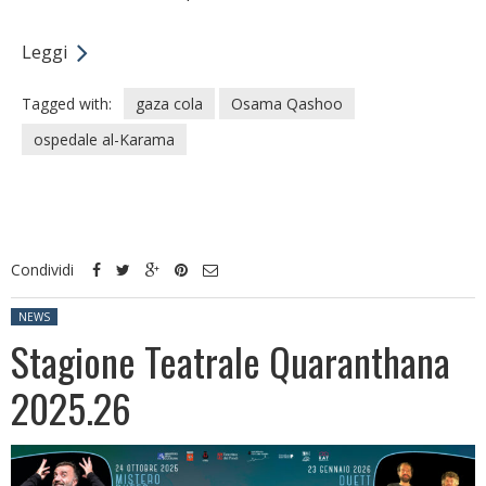
Leggi
Tagged with:
gaza cola
Osama Qashoo
ospedale al-Karama
Condividi
Posted in:
NEWS
Stagione Teatrale Quaranthana
2025.26