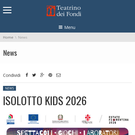
Skip navigation
Menu
You are here:
Home
News
News
Condividi
Posted in:
NEWS
ISOLOTTO KIDS 2026