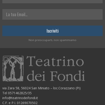
La tua Email
Non preoccuparti, non spammiamo
via Zara 58, 56024 San Miniato – loc.Corazzano (Pi)
Tel 0571462825/35
info@teatrinodeifondi.it
C.F. e P.I. 01269070502