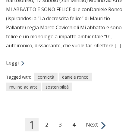
Bartolomeo, 17 Stibbio (San Miniao) Mulino ad Arte
MI ABBATTO E SONO FELICE di e conDaniele Ronco
(ispirandosi a “La decrescita felice” di Maurizio
Pallante) regia Marco Cavicchioli Mi abbatto e sono
felice è un monologo a impatto ambientale “0”,
autoironico, dissacrante, che vuole far riflettere […]
Leggi
Tagged with:
comicità
daniele ronco
mulino ad arte
sostenibilità
1
2
3
4
Next
Pages