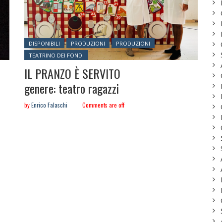
Posted in:
DISPONIBILI
PRODUZIONI
PRODUZIONI
TEATRINO DEI FONDI
IL PRANZO È SERVITO
genere: teatro ragazzi
by
Enrico Falaschi
Comments are off