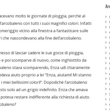
Ar
iacevano molto le giornate di pioggia, perché al
arcobaleno con tutti i suoi magnifici colori. Infatti
omeriggio vicino alla finestra a fantasticare sulle
sori che nascondevano alla fine dell’arcobaleno.
esso di lasciar cadere le sue gocce di pioggia,
 e poi scomparve di nuovo, come inghiottito da
cobaleno stava scomparendo, Enza udì chiaramente
edeva aiuto proprio a lei “Enza, aiutami! Mi stanno
 i miei bellissimi colori!”. Dopodiché l’arcobaleno
sto solo ad un grigio indefinito. Enza che amava
oteva restare indifferente alla richiesta di aiuto.
rcobaleno?