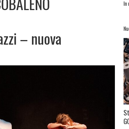
RCOBALENO
In
Nu
azzi – nuova
S
G