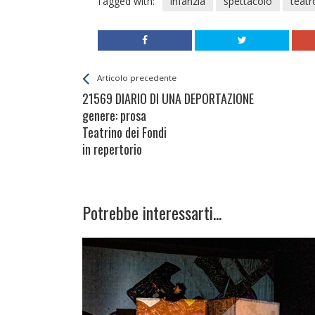
Tagged with:
infanzia
spettacolo
teatr
Leggi
Back
Articolo precedente
All
21569 DIARIO DI UNA DEPORTAZIONE
Entries
genere: prosa
Teatrino dei Fondi
in repertorio
Potrebbe interessarti...