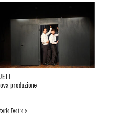
UETT
ova produzione
itoria Teatrale