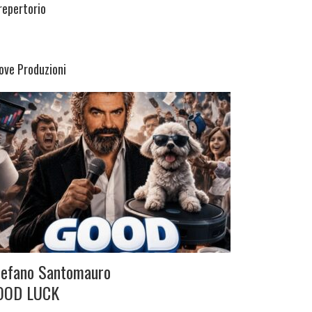
 repertorio
ove Produzioni
tefano Santomauro
OOD LUCK