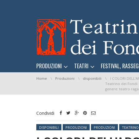
Skip navigation
Skip navigation
PRODUZIONI
TEATRI
FESTIVAL, RASSEG
You are here:
Home
Produzioni
disponibili
I COLORI DELL’
Teatrino dei Fondi
genere: teatro ragaz
Condividi
Posted in:
DISPONIBILI
PRODUZIONI
PRODUZIONI
TEATRINO