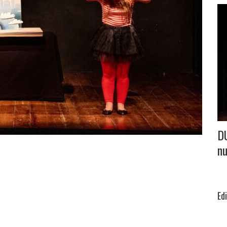
D
nu
Ed