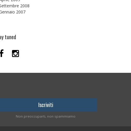
Settembre 2008
Gennaio 2007
ay tuned
Non preoccuparti, non spammiamo