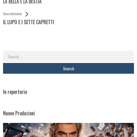
LA BELLA E LA BESTIA
Entries
Successivo
IL LUPO E I SETTE CAPRETTI
Search
for:
In repertorio
Nuove Produzioni