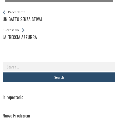
Leggi
Back
Precedente
All
UN GATTO SENZA STIVALI
Entries
Successivo
LA FRECCIA AZZURRA
Search
for:
In repertorio
Nuove Produzioni