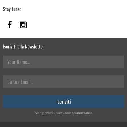
Stay tuned
Iscriviti alla Newsletter
Your Name
La tua Email
Non preoccuparti, non spammiamo