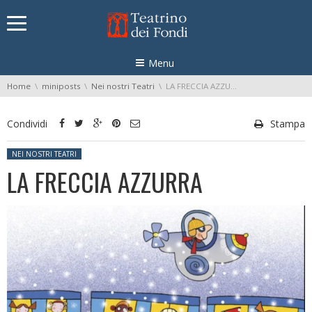
Skip navigation
Menu
You are here:
Home
miniposts
Nei nostri Teatri
LA FRECCIA AZZURRA
Condividi
Stampa
Posted in:
NEI NOSTRI TEATRI
LA FRECCIA AZZURRA