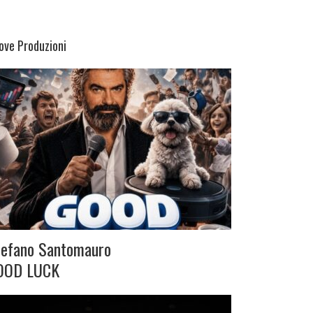
ove Produzioni
tefano Santomauro
OOD LUCK