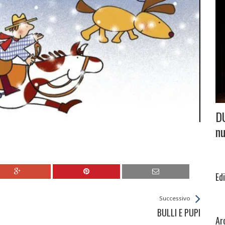
D
nu
Ed
Successivo
BULLI E PUPI
Ar