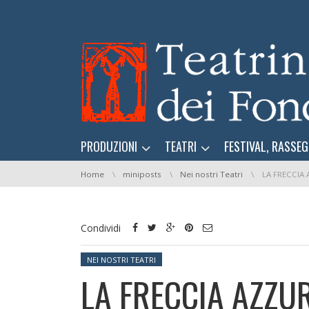
Skip navigation
Skip navigation
PRODUZIONI
TEATRI
FESTIVAL, RASSEG
You are here:
Home
miniposts
Nei nostri Teatri
LA FRECCIA
Condividi
Posted in:
NEI NOSTRI TEATRI
LA FRECCIA AZZU