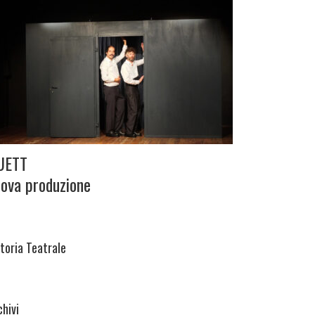
UETT
ova produzione
itoria Teatrale
chivi