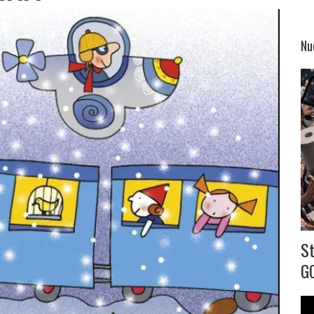
Nu
S
G