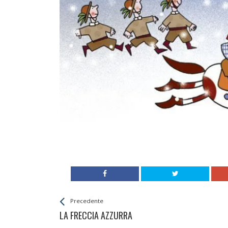
Leggi
Back
Precedente
All
LA FRECCIA AZZURRA
Entries