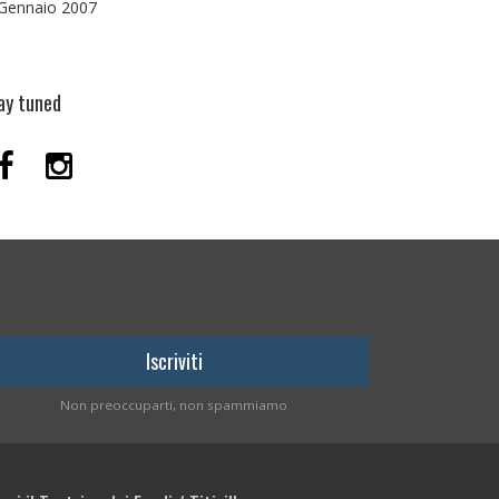
Gennaio 2007
ay tuned
Non preoccuparti, non spammiamo