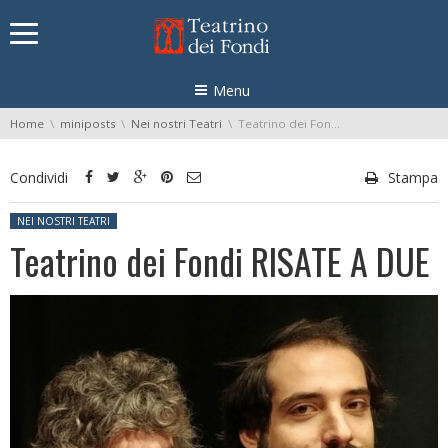
Skip navigation
Menu
You are here:
Home
miniposts
Nei nostri Teatri
Teatrino dei Fondi RISATE A DUE
Condividi
Stampa
Posted in:
NEI NOSTRI TEATRI
Teatrino dei Fondi RISATE A DUE