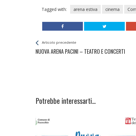
Tagged with:
arena estiva
cinema
Com
Leggi
Back
Articolo precedente
All
NUOVA ARENA PACINI – TEATRO E CONCERTI
Entries
Potrebbe interessarti...