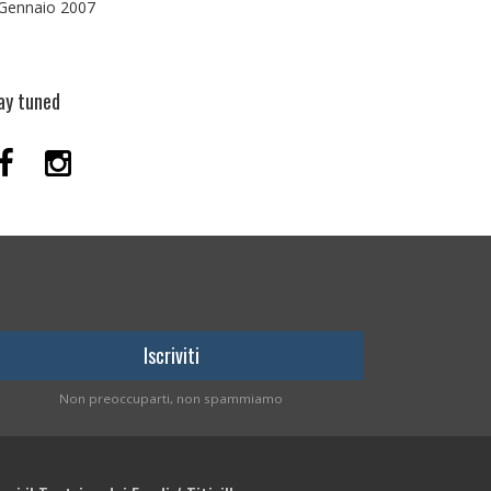
Gennaio 2007
ay tuned
Non preoccuparti, non spammiamo