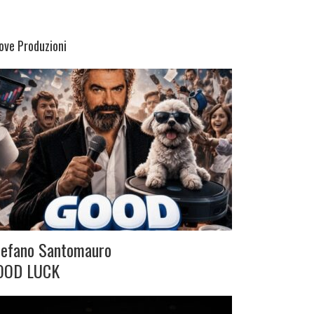
ove Produzioni
tefano Santomauro
OOD LUCK