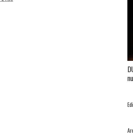
D
nu
Ed
Ar