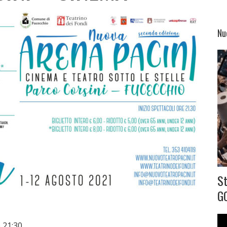
Nu
S
G
 21:30