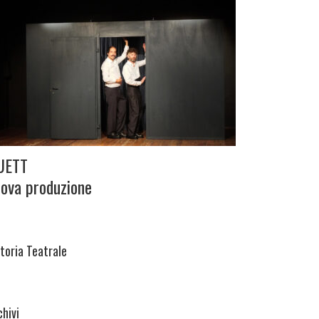
UETT
ova produzione
itoria Teatrale
chivi