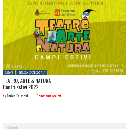
Posted in:
NEWS
SENZA CATEGORIA
TEATRO, ARTE & NATURA
Centri estivi 2022
by
Enrico Falaschi
Comments are off
Search