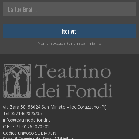
La tua Email
Non preoccuparti, non spammiamo
via Zara 58, 56024 San Miniato – loc.Corazzano (Pi)
Tel 0571462825/35
info@teatrinodeifondi.it
C.F. e P.I. 01269070502
Codice univoco SUBM70N