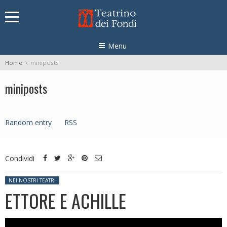
Skip navigation
Menu
You are here:
Home
miniposts
miniposts
Random entry
RSS
Condividi
Posted in:
NEI NOSTRI TEATRI
ETTORE E ACHILLE