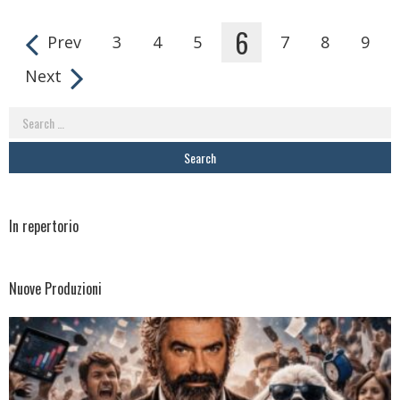
6
Prev
3
4
5
7
8
9
Pages
Next
Search
for:
In repertorio
Nuove Produzioni