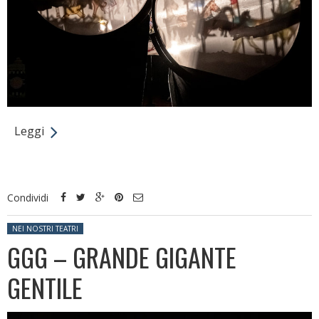
Leggi
Condividi
Posted in:
NEI NOSTRI TEATRI
GGG – GRANDE GIGANTE
GENTILE