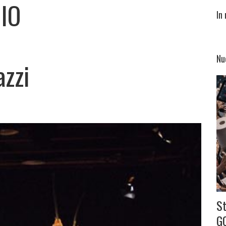
IO
In
Nu
azzi
S
G