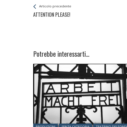
Leggi
Back
Articolo precedente
All
ATTENTION PLEASE!
Entries
Potrebbe interessarti...
Posted in:
PRODUZIONI
SENZA CATEGORIA
TEATRINO DEI FOND