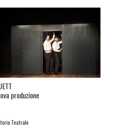
UETT
ova produzione
itoria Teatrale