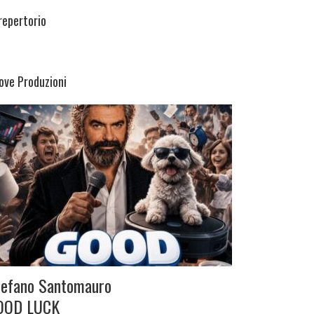
 repertorio
ove Produzioni
tefano Santomauro
OOD LUCK