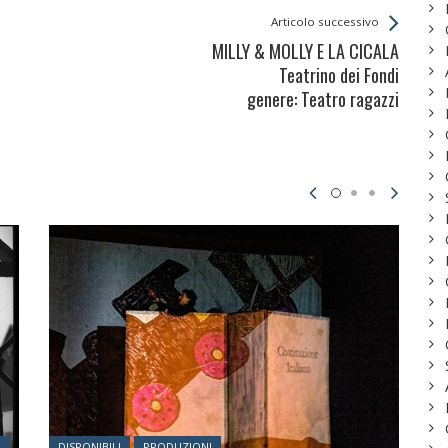
Articolo successivo
MILLY & MOLLY E LA CICALA
Teatrino dei Fondi
genere: Teatro ragazzi
Posted in:
I
DISPONIBILI
PRODUZIONI