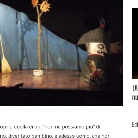
D
nu
Ed
roprio quella di un: “non ne possiamo più” di
tino, diventato bambino, e adesso uomo, che non