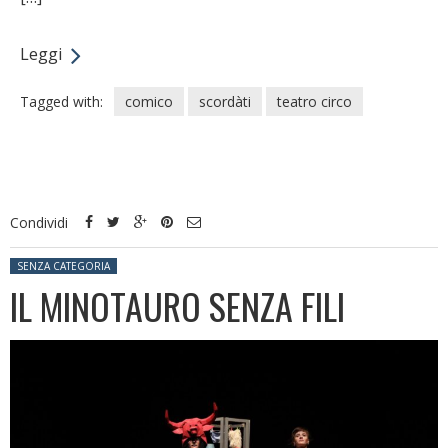
Leggi
Tagged with:
comico
scordàti
teatro circo
Condividi
Posted in:
SENZA CATEGORIA
IL MINOTAURO SENZA FILI