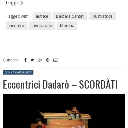
Leggi
Tagged with:
autrice
Barbara Cantini
illlustratrice
incontro
laboratorio
Mortina
Condividi
Posted in:
SENZA CATEGORIA
Eccentrici Dadarò – SCORDÀTI