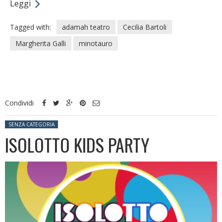
Leggi
Tagged with:
adamah teatro
Cecilia Bartoli
Margherita Galli
minotauro
Condividi
Posted in:
SENZA CATEGORIA
ISOLOTTO KIDS PARTY