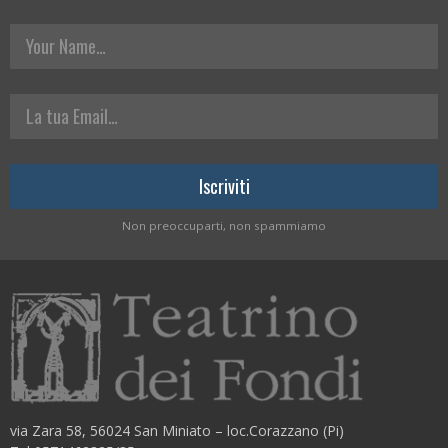
Your Name
La tua Email
Non preoccuparti, non spammiamo
via Zara 58, 56024 San Miniato – loc.Corazzano (Pi)