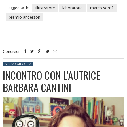
Tagged with:
illustratore
laboratorio
marco somà
premio anderson
Condividi
Posted in:
SENZA CATEGORIA
INCONTRO CON L’AUTRICE
BARBARA CANTINI