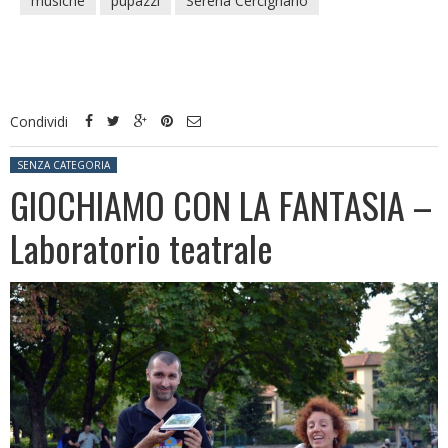
musiche
pupazzi
Serena Cercignano
Condividi
Posted in:
SENZA CATEGORIA
GIOCHIAMO CON LA FANTASIA –
Laboratorio teatrale