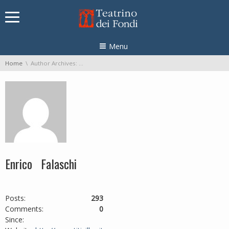
Skip navigation
Menu
You are here:
Home
Author Archives: Enrico Falaschi
Enrico Falaschi
Posts:
293
Comments:
0
Since: