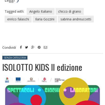
Leggi
Tagged with:
Angelo Italiano
chicco di grano
enrico falaschi
Ilaria Gozzini
sabrina andreuccetti
Condividi
Posted in:
SENZA CATEGORIA
ISOLOTTO KIDS II edizione