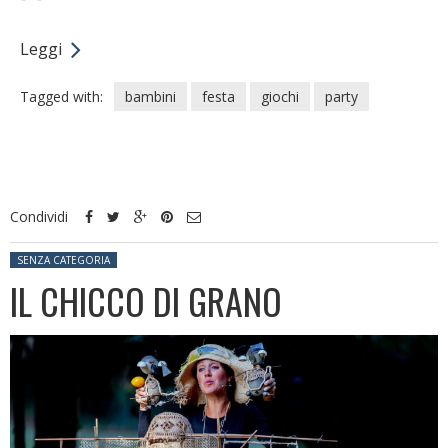
Leggi
Tagged with:
bambini
festa
giochi
party
Condividi
Posted in:
SENZA CATEGORIA
IL CHICCO DI GRANO