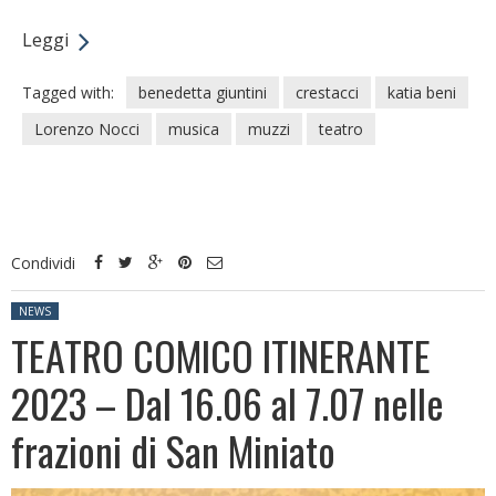
Leggi
Tagged with:
benedetta giuntini
crestacci
katia beni
Lorenzo Nocci
musica
muzzi
teatro
Condividi
Posted in:
NEWS
TEATRO COMICO ITINERANTE
2023 – Dal 16.06 al 7.07 nelle
frazioni di San Miniato