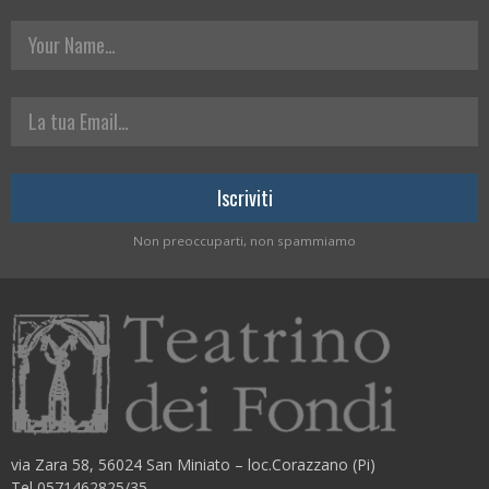
Your Name
La tua Email
Non preoccuparti, non spammiamo
via Zara 58, 56024 San Miniato – loc.Corazzano (Pi)
Tel 0571462825/35