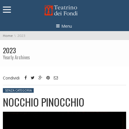
Skip navigation
Menu
You are here:
Home
2023
2023
Yearly Archives
Condividi
Posted in:
SENZA CATEGORIA
NOCCHIO PINOCCHIO