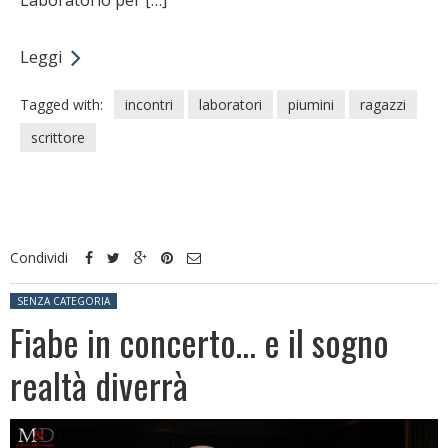
Leggi
Tagged with:
incontri
laboratori
piumini
ragazzi
scrittore
Condividi
Posted in:
SENZA CATEGORIA
Fiabe in concerto… e il sogno
realtà diverrà