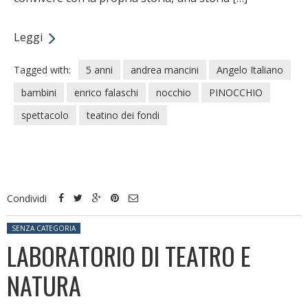
Leggi
Tagged with:
5 anni
andrea mancini
Angelo Italiano
bambini
enrico falaschi
nocchio
PINOCCHIO
spettacolo
teatino dei fondi
Condividi
Posted in:
SENZA CATEGORIA
LABORATORIO DI TEATRO E
NATURA