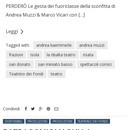
PERDERÒ Le gesta dei fuoriclasse della sconfitta di
Andrea Muzzi & Marco Vicari con […]
Leggi
Tagged with:
andrea kaemmerle
andrea muzzi
frazioni
isola
la ribalta teatro
risata
san donato
san miniato basso
spettacoli comici
Teatrino dei Fondi
teatro
Condividi
Posted in:
DISPONIBILI
PRODUZIONI
PRODUZIONI
TEATRINO DEI FONDI