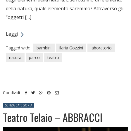
della natura, quale elemento saremmo? Attraverso gli
“oggetti […]
Leggi
Tagged with:
bambini
Ilaria Gozzini
laboratorio
natura
parco
teatro
Condividi
Posted in:
SENZA CATEGORIA
Teatro Telaio – ABBRACCI