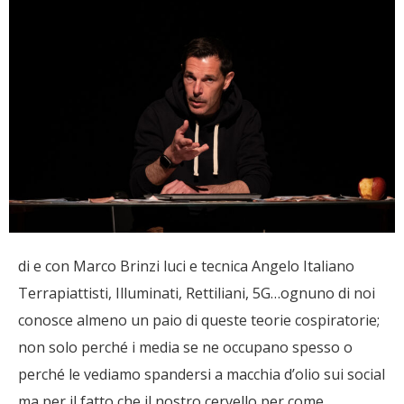
di e con Marco Brinzi luci e tecnica Angelo Italiano
Terrapiattisti, Illuminati, Rettiliani, 5G…ognuno di noi
conosce almeno un paio di queste teorie cospiratorie;
non solo perché i media se ne occupano spesso o
perché le vediamo spandersi a macchia d’olio sui social
ma per il fatto che il nostro cervello per come