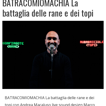
BATRACOMIOMACHIA La
battaglia delle rane e dei topi
BATRACOMIOMACHIA La battaglia delle rane e dei
topi con Andrea Macaluso live sound design Marco