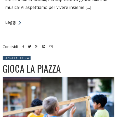
musica! Vi aspettiamo per vivere insieme […]
Leggi
Condividi
Posted in:
SENZA CATEGORIA
GIOCA LA PIAZZA